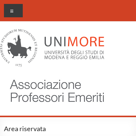
Salta
Associazione
Menu
al
Professori
contenuto
Emeriti
Unimore
Area riservata